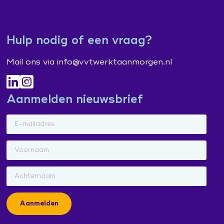
Leertraject operationeel leidinggevenden
Praat vandaag over morgen (publiekscampagne)
Contacten en inspiratie
Zorg voor Morgen Festival 19 november 2026
Hulp nodig of een vraag?
Mail ons via info@vvtwerktaanmorgen.nl
Aanmelden nieuwsbrief
Aanmelden