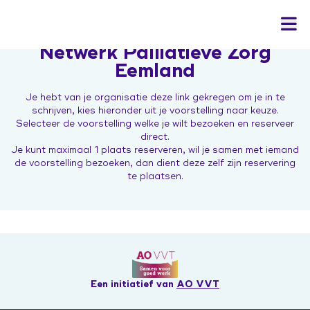
Netwerk Palliatieve Zorg
Eemland
Je hebt van je organisatie deze link gekregen om je in te
Home
schrijven, kies hieronder uit je voorstelling naar keuze.
Selecteer de voorstelling welke je wilt bezoeken en reserveer
Het programma
direct.
Je kunt maximaal 1 plaats reserveren, wil je samen met iemand
Actueel
Leren & inspiratie
de voorstelling bezoeken, dan dient deze zelf zijn reservering
te plaatsen.
Bekwaam is inzetbaar
Contact
In gesprek
Kennisbank veranderaars
Campagne 'Jij doet ertoe'
Aan de slag
Leerwerkplaats duurzame inzetbaarheid
In gesprek over hormonen
Ontwerp de verandering
Inloggen
Onderzoek
Expo 'Toekomst van werk'
Sociale Veiligheid
Podcast
Hoe Dan?
Werkboek Over Morgen
Een initiatief van
AO VVT
ZorgenInBeeld
'Mag ik je kussen?' de film
Werksessies en vragenuurtjes