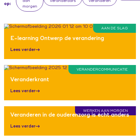
aan
veranderaars
veranderen
op:
morgen
AAN DE SLAG
E-learning Ontwerp de verandering
Lees verder
VERANDERCOMMUNICATIE
Veranderkrant
Lees verder
WERKEN AAN MORGEN
Veranderen in de ouderenzorg is écht anders
Lees verder