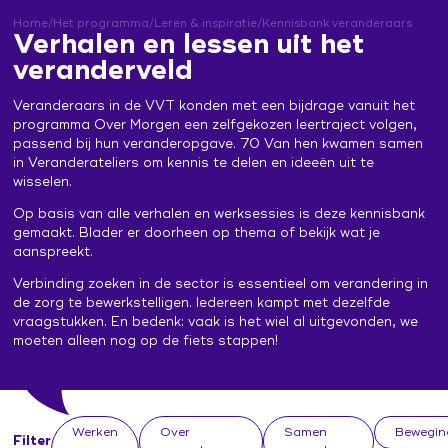
Leertraject operationeel leidinggevenden
Praat vandaag over morgen (publiekscampagne)
Contacten en inspiratie
Home
/
Het programma
/
Leren & inspiratie
/
Kennisbank veranderaars
Verhalen en lessen uit het
Zorg voor Morgen Festival 19 november 2026
veranderveld
Veranderaars in de VVT konden met een bijdrage vanuit het
programma Over Morgen een zelfgekozen leertraject volgen,
passend bij hun veranderopgave. 70 Van hen kwamen samen
in Veranderateliers om kennis te delen en ideeën uit te
wisselen.
Op basis van alle verhalen en werksessies is deze kennisbank
gemaakt. Blader er doorheen op thema of bekijk wat je
aanspreekt.
Verbinding zoeken in de sector is essentieel om verandering in
de zorg te bewerkstelligen. Iedereen kampt met dezelfde
vraagstukken. En bedenk: vaak is het wiel al uitgevonden, we
moeten alleen nog op de fiets stappen!
Werken
Over
Samen
Bewegin
Filter