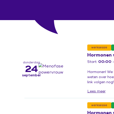
werksessie
Hormonen 
Start:
00:00
—
donderdag
24
Hormonen! We he
september
weten over hoe
link volgen nog! 
Lees meer
werksessie
Hormonen 