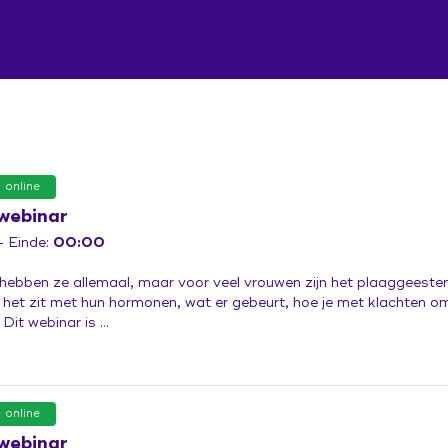
online
webinar
 Einde:
00:00
bben ze allemaal, maar voor veel vrouwen zijn het plaaggeesten. 
 het zit met hun hormonen, wat er gebeurt, hoe je met klachten o
Dit webinar is ...
online
webinar