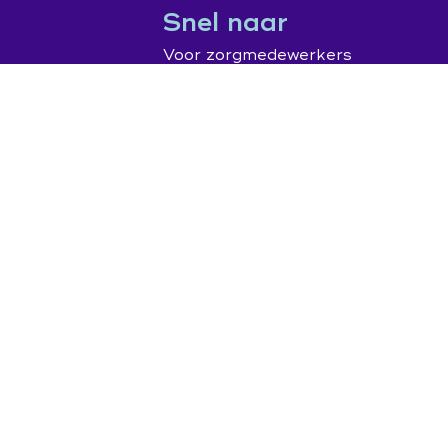
Snel naar
Voor zorgmedewerkers
Wat is Over Morgen?
FAQ
Disclaimer
Privacyverklaring