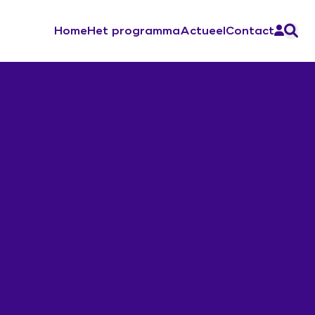
Home
Het programma
Actueel
Contact
Aan de slag
Ontwerp de verandering
Sociale Veiligheid
Werkboek Over Morgen
Werksessies en vragenuurtjes
Contacten en inspiratie
Zorg voor Morgen Festival 19 november
2026