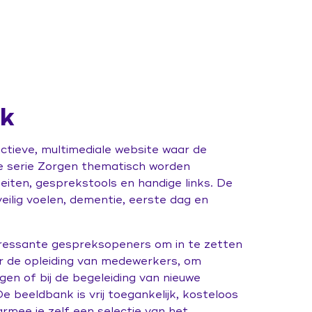
nk
ctieve, multimediale website waar de
de serie Zorgen thematisch worden
eiten, gesprekstools en handige links. De
veilig voelen, dementie, eerste dag en
eressante gespreksopeners om in te zetten
or de opleiding van medewerkers, om
en of bij de begeleiding van nieuwe
e beeldbank is vrij toegankelijk, kosteloos
armee je zelf een selectie van het