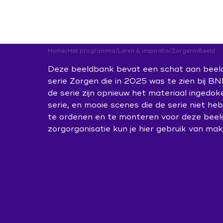
Leren & in
Home
/
Het programma
/
Leren & inspiratie
/
ZorgenInBeeld
Deze beeldbank bevat een schat aan beeld
serie Zorgen die in 2025 was te zien bij
Bekwaam is 
de serie zijn opnieuw het materiaal ingedo
Home
serie, en mooie scenes die de serie niet h
Kennisbank 
te ordenen en te monteren voor deze beel
Het programma
Leerwerkpla
zorgorganisatie kun je hier gebruik van mak
Onderzoek
Actueel
Leren & inspiratie
Podcast
Bekwaam is inzetbaar
ZorgenInBee
Contact
In gesprek
Leertraject 
Kennisbank veranderaars
Campagne 'Jij doet ertoe'
Aan de slag
Leerwerkplaats duurzame inzetbaarheid
In gesprek over hormonen
Ontwerp de verandering
Inloggen
Onderzoek
Expo 'Toekomst van werk'
Sociale Veiligheid