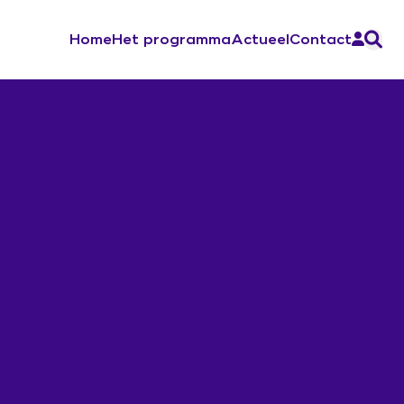
Home
Het programma
Actueel
Contact
Aan de slag
Ontwerp de verandering
Sociale Veiligheid
Werkboek Over Morgen
Werksessies en vragenuurtjes
Contacten en inspiratie
Zorg voor Morgen Festival 19 november
2026