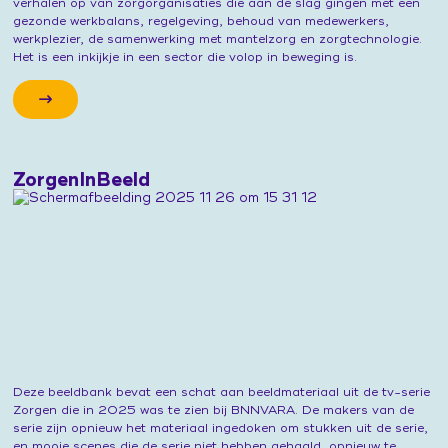
verhalen op van zorgorganisaties die aan de slag gingen met een
gezonde werkbalans, regelgeving, behoud van medewerkers,
werkplezier, de samenwerking met mantelzorg en zorgtechnologie.
Het is een inkijkje in een sector die volop in beweging is.
ZorgenInBeeld
Deze beeldbank bevat een schat aan beeldmateriaal uit de tv-serie
Zorgen die in 2025 was te zien bij BNNVARA. De makers van de
serie zijn opnieuw het materiaal ingedoken om stukken uit de serie,
en mooie scenes die de serie niet hebben gehaald, opnieuw te