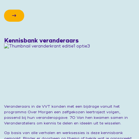
Kennisbank veranderaars
Veranderaars in de VVT konden met een bijdrage vanuit het
programma Over Morgen een zelfgekozen leertraject volgen,
passend bij hun veranderopgave. 70 Van hen kwamen samen in
Veranderateliers om kennis te delen en ideeën uit te wisselen.
Op basis van alle verhalen en werksessies is deze kennisbank
gemaakt. Blader er doorheen op thema of bekijk wat je aanspreekt.