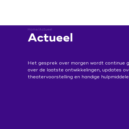
Leren & in
Home
/
Actueel
Actueel
Bekwaam is 
Home
Kennisbank 
Het gesprek over morgen wordt continue 
Het programma
Leerwerkpla
over de laatste ontwikkelingen, updates ov
theatervoorstelling en handige hulpmiddele
Onderzoek
Actueel
Leren & inspiratie
Podcast
Bekwaam is inzetbaar
ZorgenInBee
Contact
In gesprek
Leertraject 
Kennisbank veranderaars
Campagne 'Jij doet ertoe'
Aan de slag
Leerwerkplaats duurzame inzetbaarheid
In gesprek over hormonen
Ontwerp de verandering
Inloggen
Onderzoek
Expo 'Toekomst van werk'
Sociale Veiligheid