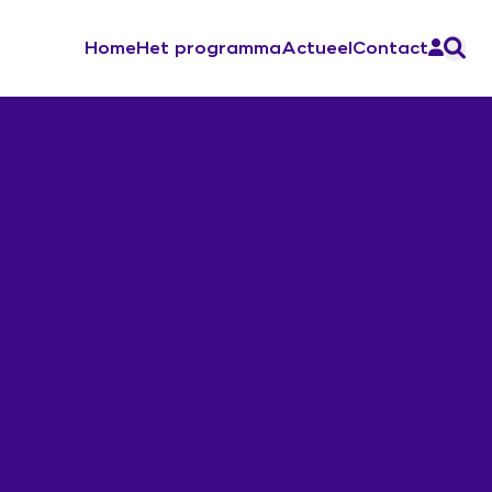
Home
Het programma
Actueel
Contact
Aan de slag
Ontwerp de verandering
Sociale Veiligheid
Werkboek Over Morgen
Werksessies en vragenuurtjes
Contacten en inspiratie
Zorg voor Morgen Festival 19 november
2026