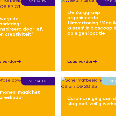
VERHALEN
VERH
De Zorggroep
organiseerde
werp de
filmvertoning ‘Mag ik
andering:
kussen’ in bioscoop 
ïnspireerd door lef,
op eigen locatie
en creativiteit’
s verder
Lees verder
VERHALEN
NI
monen: maak het
preekbaar
Curamare ging aan 
slag met veilig werk