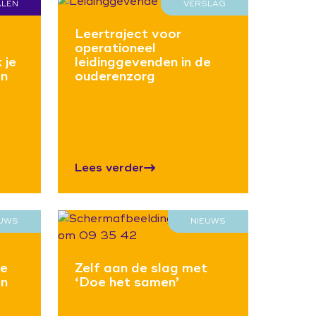
ALEN
VERSLAG
Leertraject voor
operationeel
 je
leidinggevenden in de
én
ouderenzorg
Lees verder
EUWS
NIEUWS
de
Zelf aan de slag met
en
‘Doe het samen’