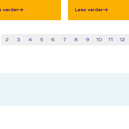
s verder
Lees verder
2
3
4
5
6
7
8
9
10
11
12