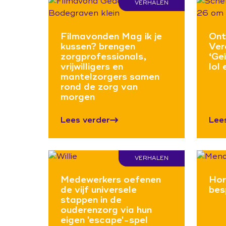
VERHALEN
Filmavonden Mag ik je
Ont
kussen? brengen
Ver
zorgprofessionals,
‘Ge
vrijwilligers en
lol 
mantelzorgers samen
rond de zorg van
morgen
Lees verder
Lee
VERHALEN
Medewerkers oefenen
Hor
de vijf universele
bes
stappen in de
ouderenzorg via hun
eigen 'escape'-spel