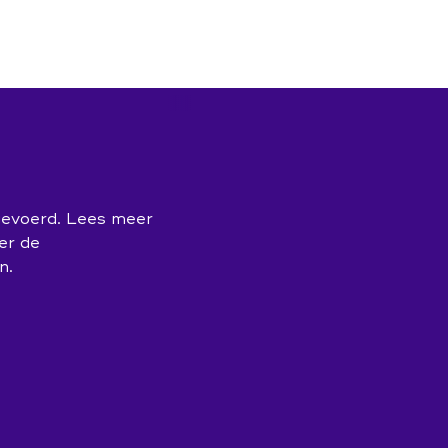
spiratie
In gesprek
inzetbaar
Campagne 'Jij doet ertoe'
veranderaars
In gesprek over hormonen
gevoerd. Lees meer
ats duurzame inzetbaarheid
Expo 'Toekomst van werk'
er de
n.
Hoe Dan?
'Mag ik je kussen?' de film
ld
Praat vandaag over morgen
(publiekscampagne)
operationeel leidinggevenden