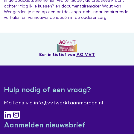
In de podcastserie nemen Walter Supèr, de creatieve kracht
achter ‘Mag ik je kussen? en documentairemaker Wout van
Wengerden je mee op een ontdekkingstocht naar inspirerende
verhalen en vernieuwende ideeën in de ouderenzorg.
Een initiatief van
AO VVT
Hulp nodig of een vraag?
Mail ons via info@vvtwerktaanmorgen.nl
Aanmelden nieuwsbrief