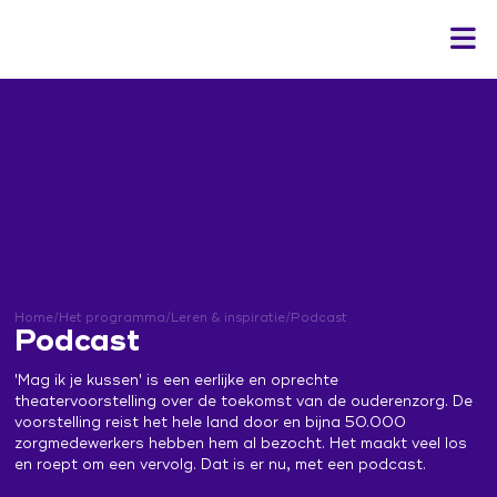
Home
Het programma
Actueel
Leren & inspiratie
Bekwaam is inzetbaar
Contact
In gesprek
Home
/
Het programma
/
Leren & inspiratie
/
Podcast
Podcast
Kennisbank veranderaars
Campagne 'Jij doet ertoe'
Aan de slag
Leerwerkplaats duurzame inzetbaarheid
In gesprek over hormonen
'Mag ik je kussen' is een eerlijke en oprechte
Ontwerp de verandering
Inloggen
theatervoorstelling over de toekomst van de ouderenzorg. De
Onderzoek
Expo 'Toekomst van werk'
Sociale Veiligheid
voorstelling reist het hele land door en bijna 50.000
Podcast
zorgmedewerkers hebben hem al bezocht. Het maakt veel los
Hoe Dan?
Werkboek Over Morgen
en roept om een vervolg. Dat is er nu, met een podcast.
ZorgenInBeeld
'Mag ik je kussen?' de film
Werksessies en vragenuurtjes