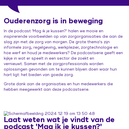
Leertraject operationeel leidinggevenden
Praat vandaag over morgen (publiekscampagne)
Contacten en inspiratie
Zorg voor Morgen Festival 19 november 2026
Ouderenzorg is in beweging
In de podcast 'Mag ik je kussen?' halen we mooie en
inspirerende voorbeelden op van zorgorganisaties die aan de
slag zijn met de zorg van morgen. De grote thema's zijn
informele zorg, regelgeving, werkplezier, zorgtechnologie en
hoe werf en houd je medewerkers? De podcastserie geeft een
kijkje in wat er speelt in een sector die zoekt en
vernieuwt. Samen met de zorgprofessionals worden
oplossingen gevonden om te kunnen blijven doen waar hun
hart ligt: het bieden van goede zorg.
Grote dank aan de organisaties en hun medewerkers die
hebben meegewerkt aan deze podcastserie.
Laat weten wat je vindt van de
podcast 'Mag ik je kussen?'