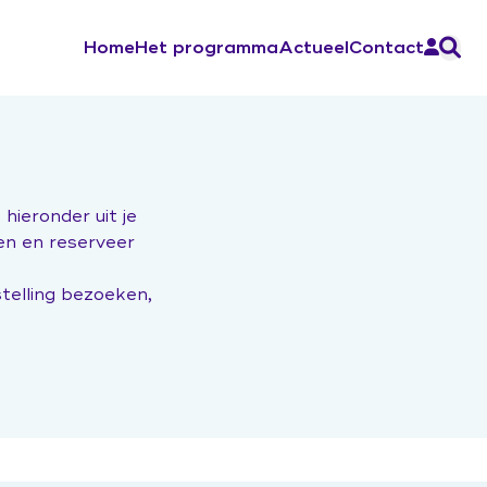
Home
Het programma
Actueel
Contact
Aan de slag
Ontwerp de verandering
 hieronder uit je
Sociale Veiligheid
ken en reserveer
Werkboek Over Morgen
Werksessies en vragenuurtjes
telling bezoeken,
Contacten en inspiratie
Zorg voor Morgen Festival 19 november
2026