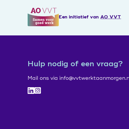
Podcast
Hoe Dan?
Werkboek Over Morgen
ZorgenInBeeld
Een initiatief van
AO VVT
'Mag ik je kussen?' de film
Werksessies en vragenuurtjes
Leertraject operationeel leidinggevenden
Praat vandaag over morgen (publiekscampagne
Contacten en inspiratie
Zorg voor Morgen Festival 19 november 2026
Hulp nodig of een vraag?
Mail ons via info@vvtwerktaanmorgen.n