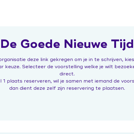
spiratie
In gesprek
De Goede Nieuwe Tijd
inzetbaar
Campagne 'Jij doet ertoe'
rganisatie deze link gekregen om je in te schrijven, kies
veranderaars
In gesprek over hormonen
ar keuze. Selecteer de voorstelling welke je wilt bezoe
ats duurzame inzetbaarheid
Expo 'Toekomst van werk'
direct.
Hoe Dan?
 1 plaats reserveren, wil je samen met iemand de voors
dan dient deze zelf zijn reservering te plaatsen.
'Mag ik je kussen?' de film
ld
Praat vandaag over morgen
(publiekscampagne)
operationeel leidinggevenden