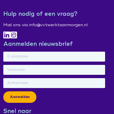
Leertraject operationeel leidinggevenden
Praat vandaag over morgen (publiekscampagne)
Contacten en inspiratie
Hulp nodig of een vraag?
Zorg voor Morgen Festival 19 november 2026
Mail ons via info@vvtwerktaanmorgen.nl
Aanmelden nieuwsbrief
Aanmelden
Snel naar