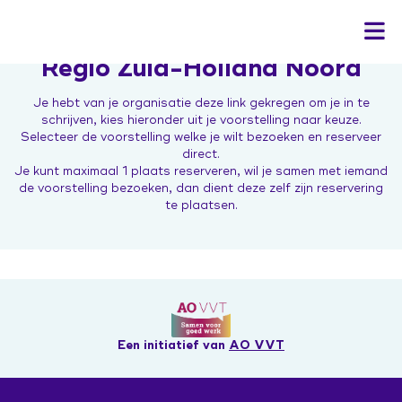
Regio Zuid-Holland Noord
Je hebt van je organisatie deze link gekregen om je in te
schrijven, kies hieronder uit je voorstelling naar keuze.
Selecteer de voorstelling welke je wilt bezoeken en reserveer
Home
direct.
Je kunt maximaal 1 plaats reserveren, wil je samen met iemand
Het programma
de voorstelling bezoeken, dan dient deze zelf zijn reservering
te plaatsen.
Actueel
Leren & inspiratie
Bekwaam is inzetbaar
Contact
In gesprek
Kennisbank veranderaars
Campagne 'Jij doet ertoe'
Aan de slag
Leerwerkplaats duurzame inzetbaarheid
In gesprek over hormonen
Ontwerp de verandering
Inloggen
Onderzoek
Expo 'Toekomst van werk'
Sociale Veiligheid
Een initiatief van
AO VVT
Podcast
Hoe Dan?
Werkboek Over Morgen
ZorgenInBeeld
'Mag ik je kussen?' de film
Werksessies en vragenuurtjes