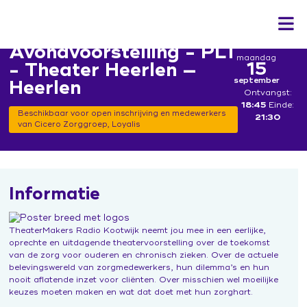
Avondvoorstelling - PLT
maandag
15
- Theater Heerlen —
september
Heerlen
Ontvangst:
18:45
Einde:
Home
Beschikbaar voor open inschrijving en medewerkers
21:30
van Cicero Zorggroep, Loyalis
Het programma
Actueel
Leren & inspiratie
Bekwaam is inzetbaar
Contact
In gesprek
Informatie
Kennisbank veranderaars
Campagne 'Jij doet ertoe'
Aan de slag
Leerwerkplaats duurzame inzetbaarheid
TheaterMakers Radio Kootwijk neemt jou mee in een eerlijke,
In gesprek over hormonen
Ontwerp de verandering
Inloggen
oprechte en uitdagende theatervoorstelling over de toekomst
Onderzoek
van de zorg voor ouderen en chronisch zieken. Over de actuele
Expo 'Toekomst van werk'
Sociale Veiligheid
belevingswereld van zorgmedewerkers, hun dilemma’s en hun
Podcast
Hoe Dan?
nooit aflatende inzet voor cliënten. Over misschien wel moeilijke
Werkboek Over Morgen
keuzes moeten maken en wat dat doet met hun zorghart.
ZorgenInBeeld
'Mag ik je kussen?' de film
Werksessies en vragenuurtjes