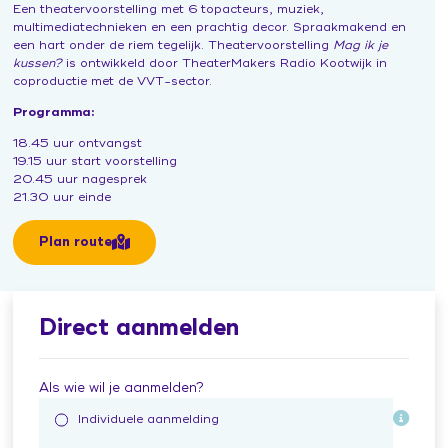
Een theatervoorstelling met 6 topacteurs, muziek,
Leertraject operationeel leidinggevenden
Praat vandaag over morgen (publiekscampagne)
Contacten en inspiratie
multimediatechnieken en een prachtig decor. Spraakmakend en
een hart onder de riem tegelijk. Theatervoorstelling
Mag ik je
Zorg voor Morgen Festival 19 november 2026
kussen?
is ontwikkeld door TheaterMakers Radio Kootwijk in
coproductie met de VVT-sector.
Programma:
18.45 uur ontvangst
19.15 uur start voorstelling
20.45 uur nagesprek
21.30 uur einde
Plan route
Direct aanmelden
Als wie wil je aanmelden?
Individuele aanmelding