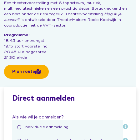
Een theatervoorstelling met 6 topacteurs, muziek,
Leertraject operationeel leidinggevenden
Praat vandaag over morgen (publiekscampagne)
Contacten en inspiratie
multimediatechnieken en een prachtig decor. Spraakmakend en
een hart onder de riem tegelijk. Theatervoorstelling
Mag ik je
Zorg voor Morgen Festival 19 november 2026
kussen?
is ontwikkeld door TheaterMakers Radio Kootwijk in
coproductie met de VVT-sector.
Programma:
18.45 uur ontvangst
19.15 start voorstelling
20.45 uur nagesprek
21.30 einde
Plan route
Direct aanmelden
Als wie wil je aanmelden?
Individuele aanmelding