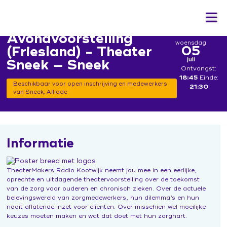
Avondvoorstelling
woensdag
05
(Friesland) - Theater
juli
Sneek — Sneek
Ontvangst:
18:45
Einde:
Home
Beschikbaar voor open inschrijving en medewerkers
21:30
van Sneek, Alliade
Het programma
Actueel
Leren & inspiratie
Bekwaam is inzetbaar
Contact
In gesprek
Informatie
Kennisbank veranderaars
Campagne 'Jij doet ertoe'
Aan de slag
Leerwerkplaats duurzame inzetbaarheid
TheaterMakers Radio Kootwijk neemt jou mee in een eerlijke,
In gesprek over hormonen
Ontwerp de verandering
Inloggen
oprechte en uitdagende theatervoorstelling over de toekomst
Onderzoek
van de zorg voor ouderen en chronisch zieken. Over de actuele
Expo 'Toekomst van werk'
Sociale Veiligheid
belevingswereld van zorgmedewerkers, hun dilemma’s en hun
Podcast
Hoe Dan?
nooit aflatende inzet voor cliënten. Over misschien wel moeilijke
Werkboek Over Morgen
keuzes moeten maken en wat dat doet met hun zorghart.
ZorgenInBeeld
'Mag ik je kussen?' de film
Werksessies en vragenuurtjes