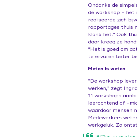
Ondanks de simpele
de workshop - het 
realiseerde zich bij
rapportages thuis n
klonk het.” Ook th
daar kreeg ze han
“Het is goed om acti
te ervaren beter be
Meten is weten
“De workshop lever
werken,” zegt Ingri
11 workshops aanbi
leerochtend of -mi
waardoor mensen ni
Medewerkers weten 
werkgeluk. Zo ontst