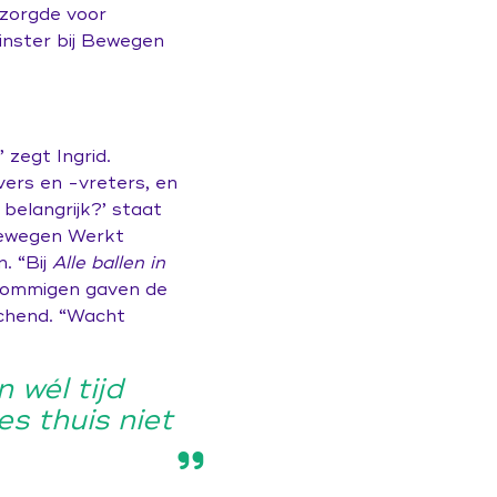
 zorgde voor
inster bij Bewegen
 zegt Ingrid.
ers en -vreters, en
belangrijk?’ staat
 Bewegen Werkt
. “Bij
Alle ballen in
. Sommigen gaven de
achend. “Wacht
 wél tijd
s thuis niet