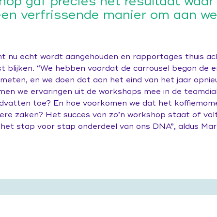
hop gaf precies het resultaat waar
een verfrissende manier om aan wer
t nu echt wordt aangehouden en rapportages thuis ach
t blijken. “We hebben voordat de carrousel begon de e
ten, en we doen dat aan het eind van het jaar opnieuw
nemen we ervaringen uit de workshops mee in de teamdi
dvatten toe? En hoe voorkomen we dat het koffiemom
ere zaken? Het succes van zo’n workshop staat of valt 
 het stap voor stap onderdeel van ons DNA”, aldus Mar