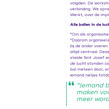
volgden. De works
verbinding. We spr
Werkt, over de imp
Alle ballen in de luc
“Om als organisatie
“Daarom organisere
bij de ander voeren
altijd centraal. De
stelde Sint Jozef e
de lucht
stonden col
bal meteen door, an
iemand netjes totd
“Iemand be
maken voor
meer word