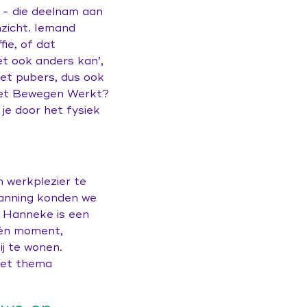
 - die deelnam aan
nzicht. Iemand
fie, of dat
et ook anders kan’,
et pubers, dus ook
met Bewegen Werkt?
 je door het fysiek
 werkplezier te
planning konden we
 Hanneke is een
één moment,
j te wonen.
het thema