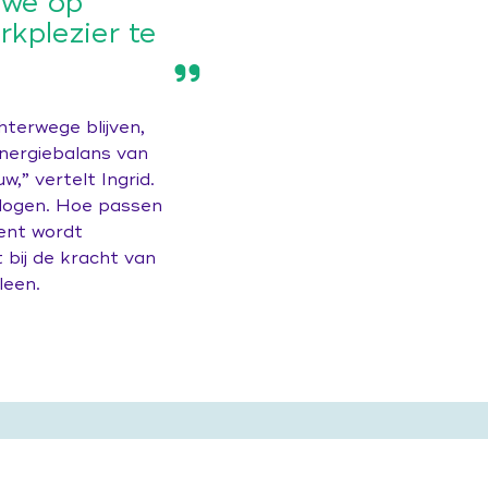
 we op
kplezier te
terwege blijven,
nergiebalans van
,” vertelt Ingrid.
alogen. Hoe passen
ent wordt
bij de kracht van
leen.