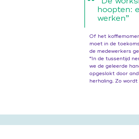
“De works
hoopten: 
werken”
Of het koffiemomen
moet in de toekoms
de medewerkers geme
“In de tussentijd 
we de geleerde han
opgeslokt door and
herhaling. Zo wordt