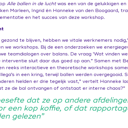
hop
Alle ballen in de lucht
was een van de gelukkigen en
aken Marleen, Ingrid én Hanneke van den Boogaard, tra
lementatie en het succes van deze workshop.
ht
 gezond te blijven, hebben we vitale werknemers nodig,”
n we workshops. Bij de een onderzoeken we energiegev
 we teamdialogen over balans. De vraag ‘Wat vinden we 
ze interventie sluit daar dus goed op aan.” Samen met
en reeks interactieve en theoretische workshops samen
lega’s in een kring, terwijl ballen werden overgegooid
deren hielden er drie tegelijk vast,” vertelt Hanneke l
at ze de bal ontvangen of ontstaat er interne chaos?”
sefte dat ze op andere afdelingen
 een kop koffie, of dat rapportage
en gelezen”