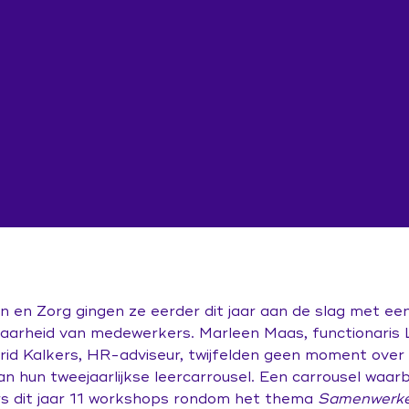
n en Zorg gingen ze eerder dit jaar aan de slag met een
aarheid van medewerkers. Marleen Maas, functionaris
grid Kalkers, HR-adviseur, twijfelden geen moment ove
n hun tweejaarlijkse leercarrousel. Een carrousel waarb
s dit jaar 11 workshops rondom het thema
Samenwerken