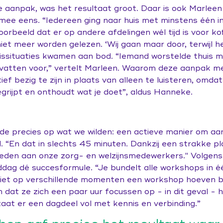
 aanpak, was het resultaat groot. Daar is ook Marleen
mee eens. “Iedereen ging naar huis met minstens één i
voorbeeld dat er op andere afdelingen wél tijd is voor kof
iet meer worden gelezen. ‘Wij gaan maar door, terwijl h
uissituaties kwamen aan bod. “Iemand worstelde thuis m
dvatten voor,” vertelt Marleen. Waarom deze aanpak 
ef bezig te zijn in plaats van alleen te luisteren, omdat
grijpt en onthoudt wat je doet”, aldus Hanneke.
de precies op wat we wilden: een actieve manier om aan
d. “En dat in slechts 45 minuten. Dankzij een strakke 
eden aan onze zorg- en welzijnsmedewerkers." Volgens
ddag dé succesformule. “Je bundelt alle workshops in 
et op verschillende momenten een workshop hoeven bi
dat ze zich een paar uur focussen op - in dit geval - 
aat er een dagdeel vol met kennis en verbinding.”