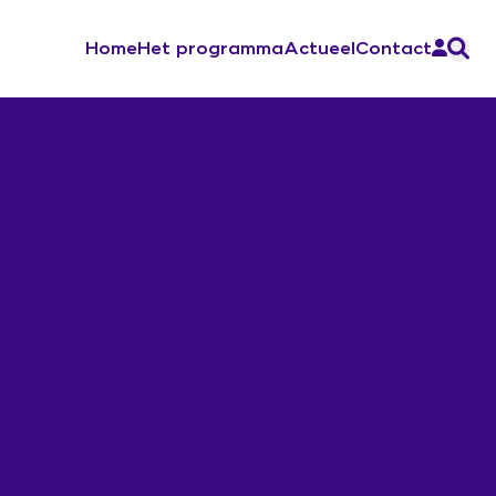
Home
Het programma
Actueel
Contact
Aan de slag
Ontwerp de verandering
Sociale Veiligheid
Werkboek Over Morgen
Werksessies en vragenuurtjes
Contacten en inspiratie
Zorg voor Morgen Festival 19 november
2026