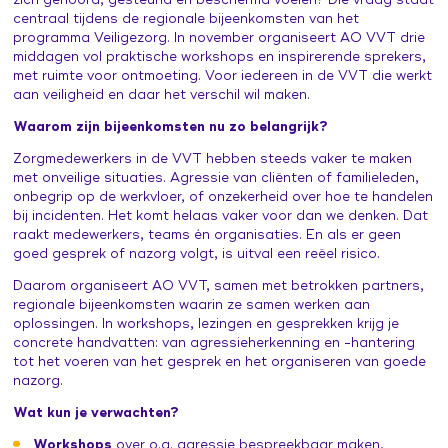
zich gehoord, gesteund én beschermd voelen? Die vraag staat
Leertraject operationeel leidinggevenden
Praat vandaag over morgen (publiekscampagne)
centraal tijdens de regionale bijeenkomsten van het
Contacten en inspiratie
programma Veiligezorg. In november organiseert AO VVT drie
Zorg voor Morgen Festival 19 november 2026
middagen vol praktische workshops en inspirerende sprekers,
met ruimte voor ontmoeting. Voor iedereen in de VVT die werkt
aan veiligheid en daar het verschil wil maken.
Waarom zijn bijeenkomsten nu zo belangrijk?
Zorgmedewerkers in de VVT hebben steeds vaker te maken
met onveilige situaties. Agressie van cliënten of familieleden,
onbegrip op de werkvloer, of onzekerheid over hoe te handelen
bij incidenten. Het komt helaas vaker voor dan we denken. Dat
raakt medewerkers, teams én organisaties. En als er geen
goed gesprek of nazorg volgt, is uitval een reëel risico.
Daarom organiseert AO VVT, samen met betrokken partners,
regionale bijeenkomsten waarin ze samen werken aan
oplossingen. In workshops, lezingen en gesprekken krijg je
concrete handvatten: van agressieherkenning en -hantering
tot het voeren van het gesprek en het organiseren van goede
nazorg.
Wat kun je verwachten?
Workshops
over o.a. agressie bespreekbaar maken,