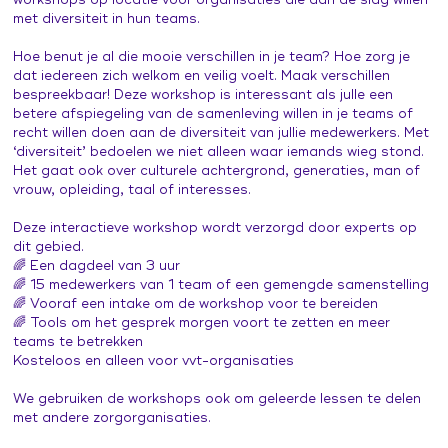
workshops op locatie voor organisaties die aan de slag willen
Leertraject operationeel leidinggevenden
Praat vandaag over morgen (publiekscampagne)
met diversiteit in hun teams.
Contacten en inspiratie
Zorg voor Morgen Festival 19 november 2026
Hoe benut je al die mooie verschillen in je team? Hoe zorg je
dat iedereen zich welkom en veilig voelt. Maak verschillen
bespreekbaar! Deze workshop is interessant als julle een
betere afspiegeling van de samenleving willen in je teams of
recht willen doen aan de diversiteit van jullie medewerkers. Met
‘diversiteit’ bedoelen we niet alleen waar iemands wieg stond.
Het gaat ook over culturele achtergrond, generaties, man of
vrouw, opleiding, taal of interesses.
Deze interactieve workshop wordt verzorgd door experts op
dit gebied.
🌈 Een dagdeel van 3 uur
🌈 15 medewerkers van 1 team of een gemengde samenstelling
🌈 Vooraf een intake om de workshop voor te bereiden
🌈 Tools om het gesprek morgen voort te zetten en meer
teams te betrekken
Kosteloos en alleen voor vvt-organisaties
We gebruiken de workshops ook om geleerde lessen te delen
met andere zorgorganisaties.