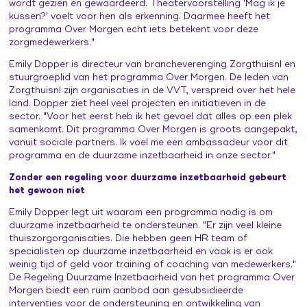
wordt gezien en gewaardeerd. Theatervoorstelling 'Mag ik je
Leertraject operationeel leidinggevenden
Praat vandaag over morgen (publiekscampagne)
kussen?' voelt voor hen als erkenning. Daarmee heeft het
Contacten en inspiratie
programma Over Morgen echt iets betekent voor deze
Zorg voor Morgen Festival 19 november 2026
zorgmedewerkers."
Emily Dopper is directeur van brancheverenging Zorgthuisnl en
stuurgroeplid van het programma Over Morgen. De leden van
Zorgthuisnl zijn organisaties in de VVT, verspreid over het hele
land. Dopper ziet heel veel projecten en initiatieven in de
sector. "Voor het eerst heb ik het gevoel dat alles op een plek
samenkomt. Dit programma Over Morgen is groots aangepakt,
vanuit sociale partners. Ik voel me een ambassadeur voor dit
programma en de duurzame inzetbaarheid in onze sector."
Zonder een regeling voor duurzame inzetbaarheid gebeurt
het gewoon niet
Emily Dopper legt uit waarom een programma nodig is om
duurzame inzetbaarheid te ondersteunen. "Er zijn veel kleine
thuiszorgorganisaties. Die hebben geen HR team of
specialisten op duurzame inzetbaarheid en vaak is er ook
weinig tijd of geld voor training of coaching van medewerkers."
De Regeling Duurzame Inzetbaarheid van het programma Over
Morgen biedt een ruim aanbod aan gesubsidieerde
interventies voor de ondersteuning en ontwikkeling van