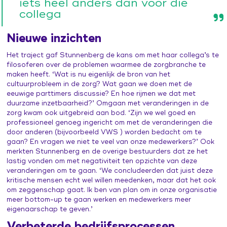
iets heel anders dan voor die
collega
Nieuwe inzichten
Het traject gaf Stunnenberg de kans om met haar collega’s te
filosoferen over de problemen waarmee de zorgbranche te
maken heeft. ‘Wat is nu eigenlijk de bron van het
cultuurprobleem in de zorg? Wat gaan we doen met de
eeuwige parttimers discussie? En hoe rijmen we dat met
duurzame inzetbaarheid?’ Omgaan met veranderingen in de
zorg kwam ook uitgebreid aan bod. ‘Zijn we wel goed en
professioneel genoeg ingericht om met de veranderingen die
door anderen (bijvoorbeeld VWS ) worden bedacht om te
gaan? En vragen we niet te veel van onze medewerkers?’ Ook
merkten Stunnenberg en de overige bestuurders dat ze het
lastig vonden om met negativiteit ten opzichte van deze
veranderingen om te gaan. ‘We concludeerden dat juist deze
kritische mensen echt wel willen meedenken, maar dat het ook
om zeggenschap gaat. Ik ben van plan om in onze organisatie
meer bottom-up te gaan werken en medewerkers meer
eigenaarschap te geven.’
Verbeterde bedrijfsprocessen