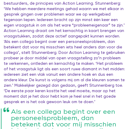
bestuurders, de principes van Action Learning. Stunnenberg:
‘We hebben meerdere meetings gehad waarin we met elkaar in
gesprek gingen over problemen waar we op werkgebied
tegenaan liepen. Iedereen bracht op zijn minst één keer een
eigen vraagstuk in om als het ware “probleemeigenaar” te zijn.’
Action Learning draait om het kernachtig in kaart brengen van
vraagstukken, zodat deze actief aangepakt kunnen worden.
‘Als een collega begint over een personeelsprobleem, dan
betekent dat voor mij misschien iets heel anders dan voor die
collega’, stelt Stunnenberg. Door Action Learning te gebruiken
probeer je door middel van open vraagstelling zo’n probleem
te verkennen, ontleden en kernachtig te maken. ‘Het probleem
of het vraagstuk ligt als een soort ruwe diamant in het midden:
iedereen ziet een vlak vanuit een andere hoek en dus een
andere kleur. De kunst is volgens mij om al die kleuren samen te
zien.’ Makkelijker gezegd dan gedaan, geeft Stunnenberg toe.
‘De eerste paar keren kostte het veel moeite, maar op het
moment dat je het door hebt kom je heel snel in het goede
gesprek en is het ook gewoon leuk om te doen.’
Als een collega begint over een
personeelsprobleem, dan
betekent dat voor mij misschien