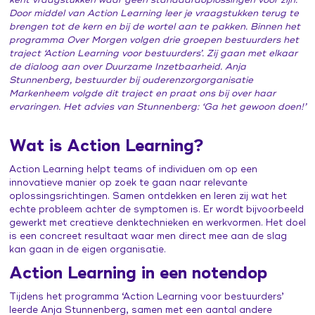
kent vraagstukken waar geen standaardoplossingen voor zijn.
Leertraject operationeel leidinggevenden
Praat vandaag over morgen (publiekscampagne)
Door middel van Action Learning leer je vraagstukken terug te
Contacten en inspiratie
brengen tot de kern en bij de wortel aan te pakken.
Binnen het
Zorg voor Morgen Festival 19 november 2026
programma Over Morgen volgen drie groepen bestuurders het
traject ‘Action Learning voor bestuurders’. Zij gaan met elkaar
de dialoog aan over Duurzame Inzetbaarheid. Anja
Stunnenberg, bestuurder bij ouderenzorgorganisatie
Markenheem volgde dit traject en praat ons bij over haar
ervaringen. Het advies van Stunnenberg: ‘Ga het gewoon doen!’
Wat is Action Learning?
Action Learning helpt teams of individuen om op een
innovatieve manier op zoek te gaan naar relevante
oplossingsrichtingen. Samen ontdekken en leren zij wat het
echte probleem achter de symptomen is. Er wordt bijvoorbeeld
gewerkt met creatieve denktechnieken en werkvormen. Het doel
is een concreet resultaat waar men direct mee aan de slag
kan gaan in de eigen organisatie.
Action Learning in een notendop
Tijdens het programma ‘Action Learning voor bestuurders’
leerde Anja Stunnenberg, samen met een aantal andere