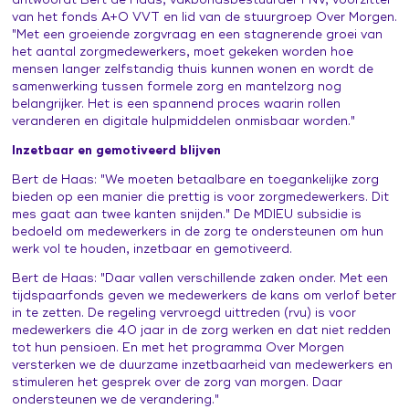
antwoordt Bert de Haas, vakbondsbestuurder FNV, voorzitter
Leertraject operationeel leidinggevenden
Praat vandaag over morgen (publiekscampagne)
van het fonds A+O VVT en lid van de stuurgroep Over Morgen.
Contacten en inspiratie
"Met een groeiende zorgvraag en een stagnerende groei van
Zorg voor Morgen Festival 19 november 2026
het aantal zorgmedewerkers, moet gekeken worden hoe
mensen langer zelfstandig thuis kunnen wonen en wordt de
samenwerking tussen formele zorg en mantelzorg nog
belangrijker. Het is een spannend proces waarin rollen
veranderen en digitale hulpmiddelen onmisbaar worden."
Inzetbaar en gemotiveerd blijven
Bert de Haas: "We moeten betaalbare en toegankelijke zorg
bieden op een manier die prettig is voor zorgmedewerkers. Dit
mes gaat aan twee kanten snijden." De MDIEU subsidie is
bedoeld om medewerkers in de zorg te ondersteunen om hun
werk vol te houden, inzetbaar en gemotiveerd.
Bert de Haas: "Daar vallen verschillende zaken onder. Met een
tijdspaarfonds geven we medewerkers de kans om verlof beter
in te zetten. De regeling vervroegd uittreden (rvu) is voor
medewerkers die 40 jaar in de zorg werken en dat niet redden
tot hun pensioen. En met het programma Over Morgen
versterken we de duurzame inzetbaarheid van medewerkers en
stimuleren het gesprek over de zorg van morgen. Daar
ondersteunen we de verandering."