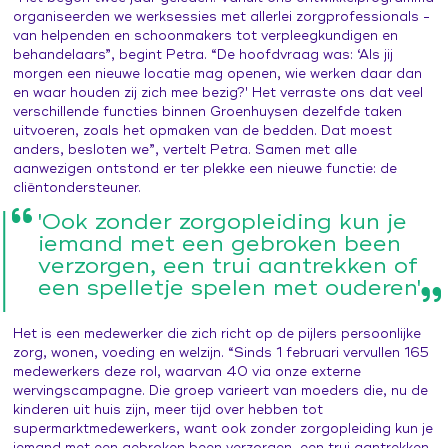
organiseerden we werksessies met allerlei zorgprofessionals -
van helpenden en schoonmakers tot verpleegkundigen en
behandelaars”, begint Petra. “De hoofdvraag was: ‘Als jij
morgen een nieuwe locatie mag openen, wie werken daar dan
en waar houden zij zich mee bezig?' Het verraste ons dat veel
verschillende functies binnen Groenhuysen dezelfde taken
uitvoeren, zoals het opmaken van de bedden. Dat moest
anders, besloten we”, vertelt Petra. Samen met alle
aanwezigen ontstond er ter plekke een nieuwe functie: de
cliëntondersteuner.
'Ook zonder zorgopleiding kun je
iemand met een gebroken been
verzorgen, een trui aantrekken of
een spelletje spelen met ouderen'
Het is een medewerker die zich richt op de pijlers persoonlijke
zorg, wonen, voeding en welzijn. “Sinds 1 februari vervullen 165
medewerkers deze rol, waarvan 40 via onze externe
wervingscampagne. Die groep varieert van moeders die, nu de
kinderen uit huis zijn, meer tijd over hebben tot
supermarktmedewerkers, want ook zonder zorgopleiding kun je