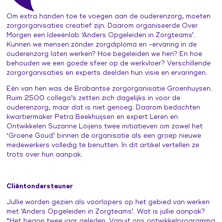
Leertraject operationeel leidinggevenden
Praat vandaag over morgen (publiekscampagne)
Contacten en inspiratie
Om extra handen toe te voegen aan de ouderenzorg, moeten
zorgorganisaties creatief zijn. Daarom organiseerde Over
Zorg voor Morgen Festival 19 november 2026
Morgen een Ideeënlab ‘Anders Opgeleiden in Zorgteams’.
Kunnen we mensen zónder zorgdiploma en -ervaring in de
ouderenzorg laten werken? Hoe begeleiden we hen? En hoe
behouden we een goede sfeer op de werkvloer? Verschillende
zorgorganisaties en experts deelden hun visie en ervaringen.
Eén van hen was de Brabantse zorgorganisatie Groenhuysen.
Ruim 2500 collega’s zetten zich dagelijks in voor de
ouderenzorg, maar dat is niet genoeg. Daarom bedachten
kwartiermaker Petra Beekhuijsen en expert Leren en
Ontwikkelen Suzanne Loijens twee initiatieven om zowel het
‘Groene Goud’ binnen de organisatie als een groep nieuwe
medewerkers volledig te benutten. In dit artikel vertellen ze
trots over hun aanpak.
Cliëntondersteuner
Jullie worden gezien als voorlopers op het gebied van werken
met ‘Anders Opgeleiden in Zorgteams’. Wat is jullie aanpak?
“Het begon twee jaar geleden. Vanuit ons ontwikkelprogramma