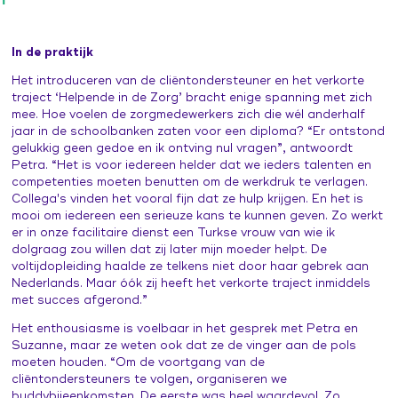
In de praktijk
Het introduceren van de cliëntondersteuner en het verkorte
traject ‘Helpende in de Zorg’ bracht enige spanning met zich
mee. Hoe voelen de zorgmedewerkers zich die wél anderhalf
jaar in de schoolbanken zaten voor een diploma? “Er ontstond
gelukkig geen gedoe en ik ontving nul vragen”, antwoordt
Petra. “Het is voor iedereen helder dat we ieders talenten en
competenties moeten benutten om de werkdruk te verlagen.
Collega's vinden het vooral fijn dat ze hulp krijgen. En het is
mooi om iedereen een serieuze kans te kunnen geven. Zo werkt
er in onze facilitaire dienst een Turkse vrouw van wie ik
dolgraag zou willen dat zij later mijn moeder helpt. De
voltijdopleiding haalde ze telkens niet door haar gebrek aan
Nederlands. Maar óók zij heeft het verkorte traject inmiddels
met succes afgerond.”
Het enthousiasme is voelbaar in het gesprek met Petra en
Suzanne, maar ze weten ook dat ze de vinger aan de pols
moeten houden. “Om de voortgang van de
cliëntondersteuners te volgen, organiseren we
buddybijeenkomsten. De eerste was heel waardevol. Zo