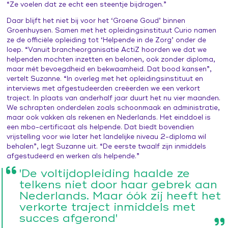
“Ze voelen dat ze echt een steentje bijdragen.”
Daar blijft het niet bij voor het ‘Groene Goud’ binnen
Groenhuysen. Samen met het opleidingsinstituut Curio namen
ze de officiële opleiding tot ‘Helpende in de Zorg’ onder de
loep. “Vanuit brancheorganisatie ActiZ hoorden we dat we
helpenden mochten inzetten en belonen, ook zonder diploma,
maar mét bevoegdheid en bekwaamheid. Dat bood kansen”,
vertelt Suzanne. “In overleg met het opleidingsinstituut en
interviews met afgestudeerden creëerden we een verkort
traject. In plaats van anderhalf jaar duurt het nu vier maanden.
We schrapten onderdelen zoals schoonmaak en administratie,
maar ook vakken als rekenen en Nederlands. Het einddoel is
een mbo-certificaat als helpende. Dat biedt bovendien
vrijstelling voor wie later het landelijke niveau 2-diploma wil
behalen”, legt Suzanne uit. “De eerste twaalf zijn inmiddels
afgestudeerd en werken als helpende.”
'De voltijdopleiding haalde ze
telkens niet door haar gebrek aan
Nederlands. Maar óók zij heeft het
verkorte traject inmiddels met
succes afgerond'