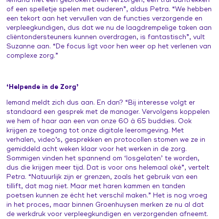
iemand met een gebroken been verzorgen, een trui aantrekken
of een spelletje spelen met ouderen”, aldus Petra. “We hebben
een tekort aan het vervullen van de functies verzorgende en
verpleegkundigen, dus dat we nu de laagdrempelige taken aan
cliëntondersteuners kunnen overdragen, is fantastisch”, vult
Suzanne aan. “De focus ligt voor hen weer op het verlenen van
complexe zorg.”
‘Helpende in de Zorg’
Iemand meldt zich dus aan. En dan? “Bij interesse volgt er
standaard een gesprek met de manager. Vervolgens koppelen
we hem of haar aan een van onze 60 à 65 buddies. Ook
krijgen ze toegang tot onze digitale leeromgeving. Met
verhalen, video’s, gesprekken en protocollen stomen we ze in
gemiddeld acht weken klaar voor het werken in de zorg.
Sommigen vinden het spannend om ‘losgelaten’ te worden,
dus die krijgen meer tijd. Dat is voor ons helemaal oké”, vertelt
Petra. “Natuurlijk zijn er grenzen, zoals het gebruik van een
tillift, dat mag niet. Maar met haren kammen en tanden
poetsen kunnen ze écht het verschil maken.” Het is nog vroeg
in het proces, maar binnen Groenhuysen merken ze nu al dat
de werkdruk voor verpleegkundigen en verzorgenden afneemt.